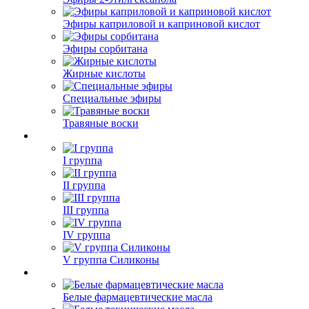
Эфиры каприловой и каприновой кислот
Эфиры сорбитана
Жирные кислоты
Специальные эфиры
Травяные воски
I группа
II группа
III группа
IV группа
V группа Силиконы
Белые фармацевтические масла