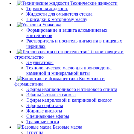
Технические жидкости
Тормозная жидкость
Жидкости для омывателя стекла
Присадки к моторному маслу
Упаковка
Формирование и защита алюминиевых
контейнеров
Растворитель и носитель пигмента в пищевых
чернилах
Теплоизоляция и
строительство
Эмульгаторы
Технологическое масло для производства
каменной и минеральной ваты
Косметика и
фармацевтика
Эфиры изопрополивого и этилового спирта
Эфиры 2-этилгексанола
Эфиры каприловой и каприновой кислот
Эфиры сорбитана
Жирные кислоты
Специальные эфиры
Травяные воски
Базовые масла
I группа