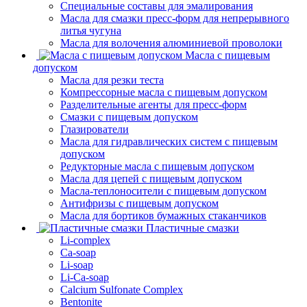
Специальные составы для эмалирования
Масла для смазки пресс-форм для непрерывного
литья чугуна
Масла для волочения алюминиевой проволоки
Масла с пищевым
допуском
Масла для резки теста
Компрессорные масла с пищевым допуском
Разделительные агенты для пресс-форм
Смазки с пищевым допуском
Глазирователи
Масла для гидравлических систем с пищевым
допуском
Редукторные масла с пищевым допуском
Масла для цепей с пищевым допуском
Масла-теплоносители с пищевым допуском
Антифризы с пищевым допуском
Масла для бортиков бумажных стаканчиков
Пластичные смазки
Li-complex
Ca-soap
Li-soap
Li-Ca-soap
Calcium Sulfonate Complex
Bentonite