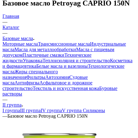
Базовое масло Petroyag CAPRIO 150N
Главная
—
Каталог
—
Базовые масла
Моторные масла
Трансмиссионные масла
Индустриальные
масла
Масла для металлообработки
Масла с пищевым
допуском
Пластичные смазки
Технические
жидкости
Упаковка
Теплоизоляция и строительство
Косметика
и фармацевтика
Белые масла и вазелины
Технологические
масла
Жиры специального
назначения
Фильтры
Автохимия
Судовые
масла
Антифризы
Асфальтовое и дорожное
строительство
Текстиль и искусственная кожа
Буровые
растворы
—
II группа
I группа
III группа
IV группа
V группа Силиконы
—
Базовое масло Petroyag CAPRIO 150N