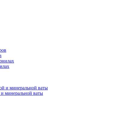
в
нилах
 и минеральной ваты