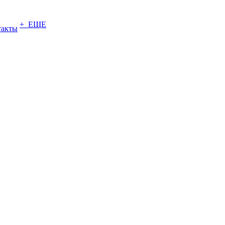
+ ЕЩЕ
такты