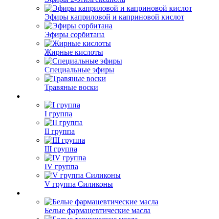
Эфиры каприловой и каприновой кислот
Эфиры сорбитана
Жирные кислоты
Специальные эфиры
Травяные воски
I группа
II группа
III группа
IV группа
V группа Силиконы
Белые фармацевтические масла