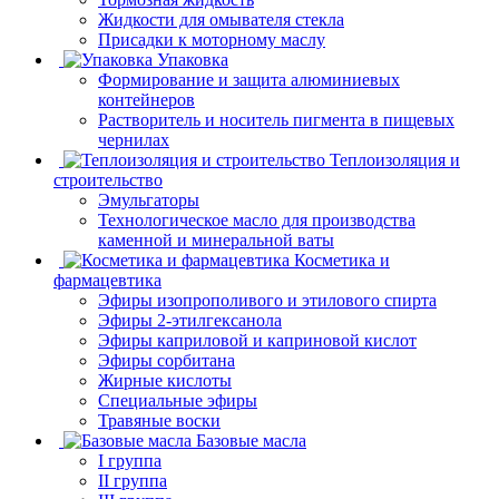
Жидкости для омывателя стекла
Присадки к моторному маслу
Упаковка
Формирование и защита алюминиевых
контейнеров
Растворитель и носитель пигмента в пищевых
чернилах
Теплоизоляция и
строительство
Эмульгаторы
Технологическое масло для производства
каменной и минеральной ваты
Косметика и
фармацевтика
Эфиры изопрополивого и этилового спирта
Эфиры 2-этилгексанола
Эфиры каприловой и каприновой кислот
Эфиры сорбитана
Жирные кислоты
Специальные эфиры
Травяные воски
Базовые масла
I группа
II группа