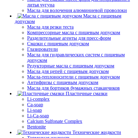
литья чугуна
Масла для волочения алюминиевой проволоки
Масла с пищевым
допуском
Масла для резки теста
Компрессорные масла с пищевым допуском
Разделительные агенты для пресс-форм
Смазки с пищевым допуском
Глазирователи
Масла для гидравлических систем с пищевым
допуском
Редукторные масла с пищевым допуском
Масла для цепей с пищевым допуском
Масла-теплоносители с пищевым допуском
Антифризы с пищевым допуском
Масла для бортиков бумажных стаканчиков
Пластичные смазки
Li-complex
Ca-soap
Li-soap
Li-Ca-soap
Calcium Sulfonate Complex
Bentonite
Технические жидкости
Тормозная жидкость