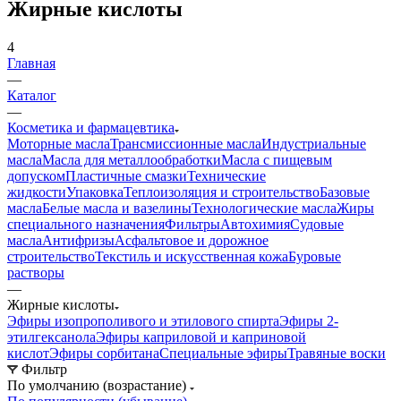
Жирные кислоты
4
Главная
—
Каталог
—
Косметика и фармацевтика
Моторные масла
Трансмиссионные масла
Индустриальные
масла
Масла для металлообработки
Масла с пищевым
допуском
Пластичные смазки
Технические
жидкости
Упаковка
Теплоизоляция и строительство
Базовые
масла
Белые масла и вазелины
Технологические масла
Жиры
специального назначения
Фильтры
Автохимия
Судовые
масла
Антифризы
Асфальтовое и дорожное
строительство
Текстиль и искусственная кожа
Буровые
растворы
—
Жирные кислоты
Эфиры изопрополивого и этилового спирта
Эфиры 2-
этилгексанола
Эфиры каприловой и каприновой
кислот
Эфиры сорбитана
Специальные эфиры
Травяные воски
Фильтр
По умолчанию (возрастание)