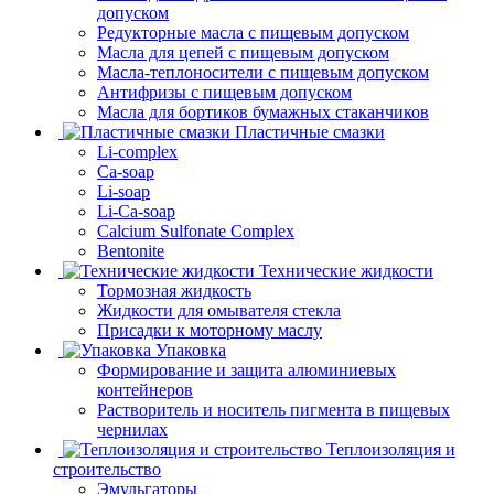
допуском
Редукторные масла с пищевым допуском
Масла для цепей с пищевым допуском
Масла-теплоносители с пищевым допуском
Антифризы с пищевым допуском
Масла для бортиков бумажных стаканчиков
Пластичные смазки
Li-complex
Ca-soap
Li-soap
Li-Ca-soap
Calcium Sulfonate Complex
Bentonite
Технические жидкости
Тормозная жидкость
Жидкости для омывателя стекла
Присадки к моторному маслу
Упаковка
Формирование и защита алюминиевых
контейнеров
Растворитель и носитель пигмента в пищевых
чернилах
Теплоизоляция и
строительство
Эмульгаторы