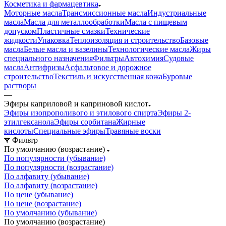
Косметика и фармацевтика
Моторные масла
Трансмиссионные масла
Индустриальные
масла
Масла для металлообработки
Масла с пищевым
допуском
Пластичные смазки
Технические
жидкости
Упаковка
Теплоизоляция и строительство
Базовые
масла
Белые масла и вазелины
Технологические масла
Жиры
специального назначения
Фильтры
Автохимия
Судовые
масла
Антифризы
Асфальтовое и дорожное
строительство
Текстиль и искусственная кожа
Буровые
растворы
—
Эфиры каприловой и каприновой кислот
Эфиры изопрополивого и этилового спирта
Эфиры 2-
этилгексанола
Эфиры сорбитана
Жирные
кислоты
Специальные эфиры
Травяные воски
Фильтр
По умолчанию (возрастание)
По популярности (убывание)
По популярности (возрастание)
По алфавиту (убывание)
По алфавиту (возрастание)
По цене (убывание)
По цене (возрастание)
По умолчанию (убывание)
По умолчанию (возрастание)