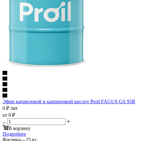
Эфир каприловой и каприновой кислот Proil FAGUS GS 95R
0
₽
/шт
от
0 ₽
В корзину
Подробнее
Фасовка
—
25 кг.