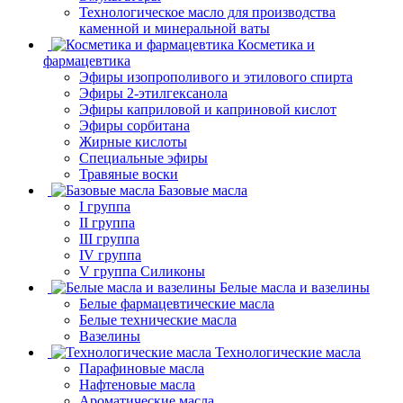
Технологическое масло для производства
каменной и минеральной ваты
Косметика и
фармацевтика
Эфиры изопрополивого и этилового спирта
Эфиры 2-этилгексанола
Эфиры каприловой и каприновой кислот
Эфиры сорбитана
Жирные кислоты
Специальные эфиры
Травяные воски
Базовые масла
I группа
II группа
III группа
IV группа
V группа Силиконы
Белые масла и вазелины
Белые фармацевтические масла
Белые технические масла
Вазелины
Технологические масла
Парафиновые масла
Нафтеновые масла
Ароматические масла