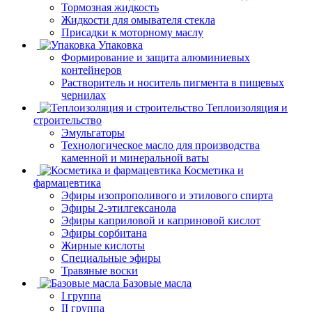
Тормозная жидкость
Жидкости для омывателя стекла
Присадки к моторному маслу
Упаковка
Формирование и защита алюминиевых
контейнеров
Растворитель и носитель пигмента в пищевых
чернилах
Теплоизоляция и
строительство
Эмульгаторы
Технологическое масло для производства
каменной и минеральной ваты
Косметика и
фармацевтика
Эфиры изопрополивого и этилового спирта
Эфиры 2-этилгексанола
Эфиры каприловой и каприновой кислот
Эфиры сорбитана
Жирные кислоты
Специальные эфиры
Травяные воски
Базовые масла
I группа
II группа