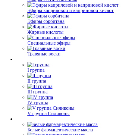
Эфиры каприловой и каприновой кислот
Эфиры сорбитана
Жирные кислоты
Специальные эфиры
Травяные воски
I группа
II группа
III группа
IV группа
V группа Силиконы
Белые фармацевтические масла