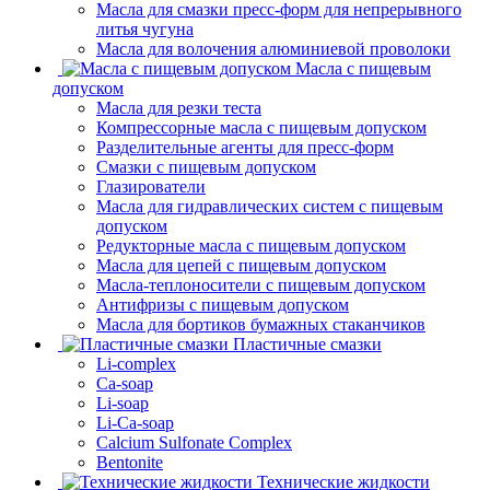
Масла для смазки пресс-форм для непрерывного
литья чугуна
Масла для волочения алюминиевой проволоки
Масла с пищевым
допуском
Масла для резки теста
Компрессорные масла с пищевым допуском
Разделительные агенты для пресс-форм
Смазки с пищевым допуском
Глазирователи
Масла для гидравлических систем с пищевым
допуском
Редукторные масла с пищевым допуском
Масла для цепей с пищевым допуском
Масла-теплоносители с пищевым допуском
Антифризы с пищевым допуском
Масла для бортиков бумажных стаканчиков
Пластичные смазки
Li-complex
Ca-soap
Li-soap
Li-Ca-soap
Calcium Sulfonate Complex
Bentonite
Технические жидкости