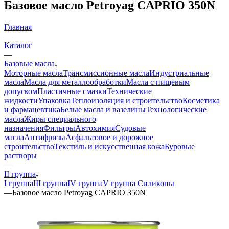
Базовое масло Petroyag CAPRIO 350N
Главная
—
Каталог
—
Базовые масла
Моторные масла
Трансмиссионные масла
Индустриальные
масла
Масла для металлообработки
Масла с пищевым
допуском
Пластичные смазки
Технические
жидкости
Упаковка
Теплоизоляция и строительство
Косметика
и фармацевтика
Белые масла и вазелины
Технологические
масла
Жиры специального
назначения
Фильтры
Автохимия
Судовые
масла
Антифризы
Асфальтовое и дорожное
строительство
Текстиль и искусственная кожа
Буровые
растворы
—
II группа
I группа
III группа
IV группа
V группа Силиконы
—
Базовое масло Petroyag CAPRIO 350N