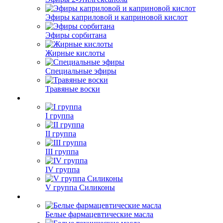
Эфиры каприловой и каприновой кислот
Эфиры сорбитана
Жирные кислоты
Специальные эфиры
Травяные воски
I группа
II группа
III группа
IV группа
V группа Силиконы
Белые фармацевтические масла