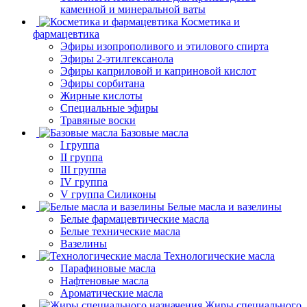
каменной и минеральной ваты
Косметика и
фармацевтика
Эфиры изопрополивого и этилового спирта
Эфиры 2-этилгексанола
Эфиры каприловой и каприновой кислот
Эфиры сорбитана
Жирные кислоты
Специальные эфиры
Травяные воски
Базовые масла
I группа
II группа
III группа
IV группа
V группа Силиконы
Белые масла и вазелины
Белые фармацевтические масла
Белые технические масла
Вазелины
Технологические масла
Парафиновые масла
Нафтеновые масла
Ароматические масла
Жиры специального