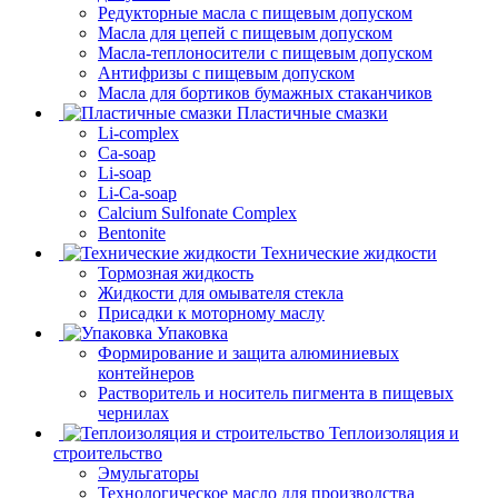
Редукторные масла с пищевым допуском
Масла для цепей с пищевым допуском
Масла-теплоносители с пищевым допуском
Антифризы с пищевым допуском
Масла для бортиков бумажных стаканчиков
Пластичные смазки
Li-complex
Ca-soap
Li-soap
Li-Ca-soap
Calcium Sulfonate Complex
Bentonite
Технические жидкости
Тормозная жидкость
Жидкости для омывателя стекла
Присадки к моторному маслу
Упаковка
Формирование и защита алюминиевых
контейнеров
Растворитель и носитель пигмента в пищевых
чернилах
Теплоизоляция и
строительство
Эмульгаторы
Технологическое масло для производства