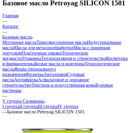
Базовое масло Petroyag SILICON 1501
Главная
—
Каталог
—
Базовые масла
Моторные масла
Трансмиссионные масла
Индустриальные
масла
Масла для металлообработки
Масла с пищевым
допуском
Пластичные смазки
Технические
жидкости
Упаковка
Теплоизоляция и строительство
Косметика
и фармацевтика
Белые масла и вазелины
Технологические
масла
Жиры специального
назначения
Фильтры
Автохимия
Судовые
масла
Антифризы
Асфальтовое и дорожное
строительство
Текстиль и искусственная кожа
Буровые
растворы
—
V группа Силиконы
I группа
II группа
III группа
IV группа
—
Базовое масло Petroyag SILICON 1501