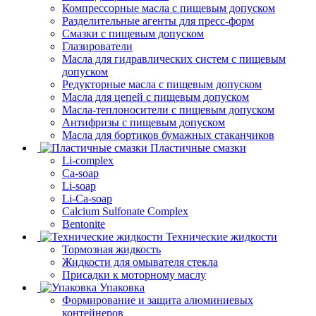
Компрессорные масла с пищевым допуском
Разделительные агенты для пресс-форм
Смазки с пищевым допуском
Глазирователи
Масла для гидравлических систем с пищевым
допуском
Редукторные масла с пищевым допуском
Масла для цепей с пищевым допуском
Масла-теплоносители с пищевым допуском
Антифризы с пищевым допуском
Масла для бортиков бумажных стаканчиков
Пластичные смазки
Li-complex
Ca-soap
Li-soap
Li-Ca-soap
Calcium Sulfonate Complex
Bentonite
Технические жидкости
Тормозная жидкость
Жидкости для омывателя стекла
Присадки к моторному маслу
Упаковка
Формирование и защита алюминиевых
контейнеров