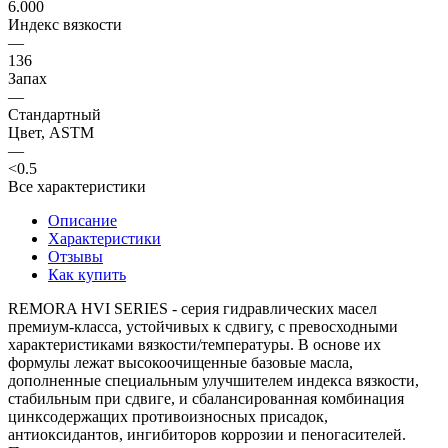
6.000
Индекс вязкости
—
136
Запах
—
Стандартный
Цвет, ASTM
—
<0.5
Все характеристики
Описание
Характеристики
Отзывы
Как купить
REMORA HVI SERIES - серия гидравлических масел
премиум-класса, устойчивых к сдвигу, с превосходными
характеристиками вязкости/температуры. В основе их
формулы лежат высокоочищенные базовые масла,
дополненные специальным улучшителем индекса вязкости,
стабильным при сдвиге, и сбалансированная комбинация
цинксодержащих противоизносных присадок,
антиоксидантов, ингибиторов коррозии и пеногасителей.