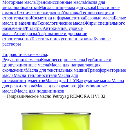
Моторные масла
Трансмиссионные масла
Масла для
металлообработки
Масла с пищевым допуском
Пластичные
смазки
Технические жидкости
Упаковка
Теплоизоляция и
строительство
Косметика и фармацевтика
Базовые масла
Белые
масла и вазелины
Технологические масла
Жиры специального
назначения
Фильтры
Автохимия
Судовые
масла
Антифризы
Асфальтовое и дорожное
строительство
Текстиль и искусственная кожа
Буровые
растворы
—
Гидравлические масла
Редукторные масла
Компрессорные масла
Турбинные и
циркуляционные масла
Масла для направляющих
скольжения
Масла для текстильных машин
Трансформаторные
масла
Масла-теплоносители
Масла для
пневмоинструментов
Масла для ГПУ
Вакуумные масла
Масла
для резки стекла
Масла для формовки (формовочные
масла)
Масла для подшипников
—
Гидравлическое масло Petroyag REMORA HVI 32