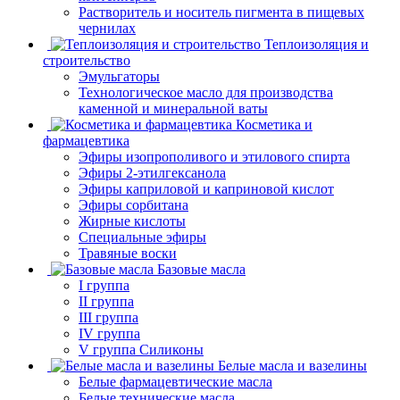
Растворитель и носитель пигмента в пищевых
чернилах
Теплоизоляция и
строительство
Эмульгаторы
Технологическое масло для производства
каменной и минеральной ваты
Косметика и
фармацевтика
Эфиры изопрополивого и этилового спирта
Эфиры 2-этилгексанола
Эфиры каприловой и каприновой кислот
Эфиры сорбитана
Жирные кислоты
Специальные эфиры
Травяные воски
Базовые масла
I группа
II группа
III группа
IV группа
V группа Силиконы
Белые масла и вазелины
Белые фармацевтические масла
Белые технические масла