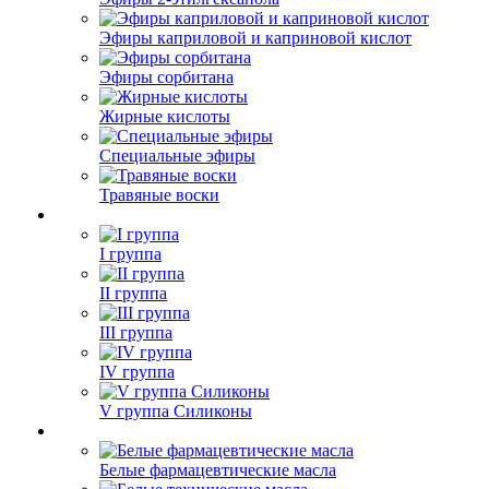
Эфиры каприловой и каприновой кислот
Эфиры сорбитана
Жирные кислоты
Специальные эфиры
Травяные воски
I группа
II группа
III группа
IV группа
V группа Силиконы
Белые фармацевтические масла