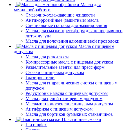
Масла для
металлообработки
Смазочно-охлаждающие жидкости
Антикоррозийные (защитные) масла
Специальные составы для эмалирования
Масла для смазки пресс-форм для непрерывного
литья чугуна
Масла для волочения алюминиевой проволоки
Масла с пищевым
допуском
Масла для резки теста
Компрессорные масла с пищевым допуском
Разделительные агенты для пресс-форм
Смазки с пищевым допуском
Глазирователи
Масла для гидравлических систем с пищевым
допуском
Редукторные масла с пищевым допуском
Масла для цепей с пищевым допуском
Масла-теплоносители с пищевым допуском
Антифризы с пищевым допуском
Масла для бортиков бумажных стаканчиков
Пластичные смазки
Li-complex
Ca-soap