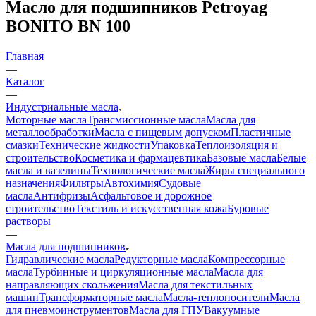
Масло для подшипников Petroyag
BONITO BN 100
Главная
—
Каталог
—
Индустриальные масла
Моторные масла
Трансмиссионные масла
Масла для
металлообработки
Масла с пищевым допуском
Пластичные
смазки
Технические жидкости
Упаковка
Теплоизоляция и
строительство
Косметика и фармацевтика
Базовые масла
Белые
масла и вазелины
Технологические масла
Жиры специального
назначения
Фильтры
Автохимия
Судовые
масла
Антифризы
Асфальтовое и дорожное
строительство
Текстиль и искусственная кожа
Буровые
растворы
—
Масла для подшипников
Гидравлические масла
Редукторные масла
Компрессорные
масла
Турбинные и циркуляционные масла
Масла для
направляющих скольжения
Масла для текстильных
машин
Трансформаторные масла
Масла-теплоносители
Масла
для пневмоинструментов
Масла для ГПУ
Вакуумные