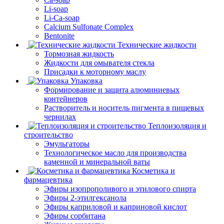
Li-soap
Li-Ca-soap
Calcium Sulfonate Complex
Bentonite
Технические жидкости
Тормозная жидкость
Жидкости для омывателя стекла
Присадки к моторному маслу
Упаковка
Формирование и защита алюминиевых
контейнеров
Растворитель и носитель пигмента в пищевых
чернилах
Теплоизоляция и
строительство
Эмульгаторы
Технологическое масло для производства
каменной и минеральной ваты
Косметика и
фармацевтика
Эфиры изопрополивого и этилового спирта
Эфиры 2-этилгексанола
Эфиры каприловой и каприновой кислот
Эфиры сорбитана