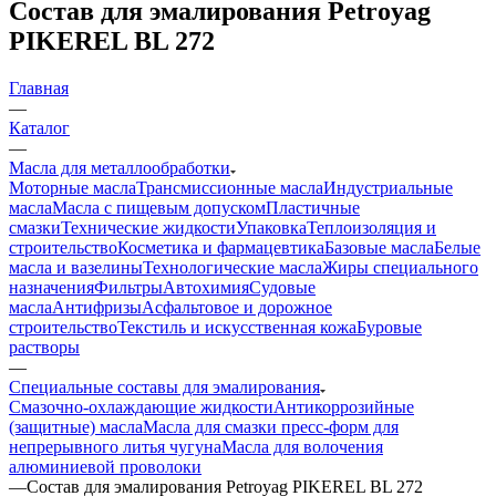
Состав для эмалирования Petroyag
PIKEREL BL 272
Главная
—
Каталог
—
Масла для металлообработки
Моторные масла
Трансмиссионные масла
Индустриальные
масла
Масла с пищевым допуском
Пластичные
смазки
Технические жидкости
Упаковка
Теплоизоляция и
строительство
Косметика и фармацевтика
Базовые масла
Белые
масла и вазелины
Технологические масла
Жиры специального
назначения
Фильтры
Автохимия
Судовые
масла
Антифризы
Асфальтовое и дорожное
строительство
Текстиль и искусственная кожа
Буровые
растворы
—
Специальные составы для эмалирования
Смазочно-охлаждающие жидкости
Антикоррозийные
(защитные) масла
Масла для смазки пресс-форм для
непрерывного литья чугуна
Масла для волочения
алюминиевой проволоки
—
Состав для эмалирования Petroyag PIKEREL BL 272