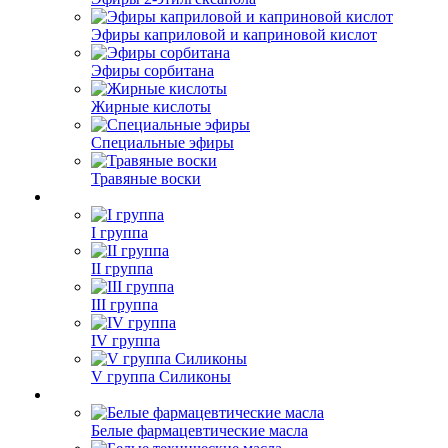
Эфиры каприловой и каприновой кислот
Эфиры сорбитана
Жирные кислоты
Специальные эфиры
Травяные воски
I группа
II группа
III группа
IV группа
V группа Силиконы
Белые фармацевтические масла