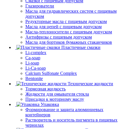
Смазки с пищевым допуском
Глазирователи
Масла для гидравлических систем с пищевым
допуском
Редукторные масла с пищевым допуском
Масла для цепей с пищевым допуском
Масла-теплоносители с пищевым допуском
Антифризы с пищевым допуском
Масла для бортиков бумажных стаканчиков
Пластичные смазки
Li-complex
Ca-soap
Li-soap
Li-Ca-soap
Calcium Sulfonate Complex
Bentonite
Технические жидкости
Тормозная жидкость
Жидкости для омывателя стекла
Присадки к моторному маслу
Упаковка
Формирование и защита алюминиевых
контейнеров
Растворитель и носитель пигмента в пищевых
чернилах