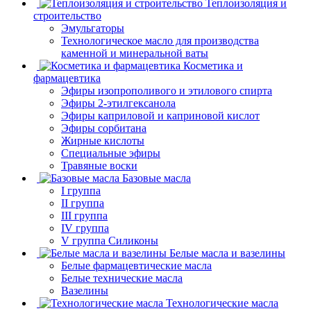
Теплоизоляция и
строительство
Эмульгаторы
Технологическое масло для производства
каменной и минеральной ваты
Косметика и
фармацевтика
Эфиры изопрополивого и этилового спирта
Эфиры 2-этилгексанола
Эфиры каприловой и каприновой кислот
Эфиры сорбитана
Жирные кислоты
Специальные эфиры
Травяные воски
Базовые масла
I группа
II группа
III группа
IV группа
V группа Силиконы
Белые масла и вазелины
Белые фармацевтические масла
Белые технические масла
Вазелины
Технологические масла