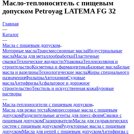
Масло-теплоноситель с пищевым
допуском Petroyag LATEMA FG 32
Главная
—
Каталог
—
Масла с пищевым допуском
Моторные масла
Трансмиссионные масла
Индустриальные
масла
Масла для металлообработки
Пластичные
смазки
Технические жидкости
Упаковка
Теплоизоляция и
строительство
Косметика и фармацевтика
Базовые масла
Белые
масла и вазелины
Технологические масла
Жиры специального
назначения
Фильтры
Автохимия
Судовые
масла
Антифризы
Асфальтовое и дорожное
строительство
Текстиль и искусственная кожа
Буровые
растворы
—
Масла-теплоносители с пищевым допуском
Масла для резки теста
Компрессорные масла с пищевым
допуском
Разделительные агенты для пресс-форм
Смазки с
пищевым допуском
Глазирователи
Масла для гидравлических
систем с пищевым допуском
Редукторные масла с пищевым
допуском
Масла для цепей с пищевым допуском
Антифризы с