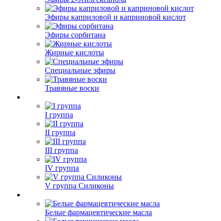
Эфиры каприловой и каприновой кислот
Эфиры сорбитана
Жирные кислоты
Специальные эфиры
Травяные воски
I группа
II группа
III группа
IV группа
V группа Силиконы
Белые фармацевтические масла