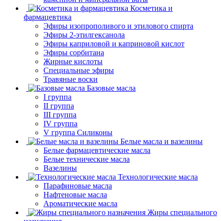
Косметика и
фармацевтика
Эфиры изопрополивого и этилового спирта
Эфиры 2-этилгексанола
Эфиры каприловой и каприновой кислот
Эфиры сорбитана
Жирные кислоты
Специальные эфиры
Травяные воски
Базовые масла
I группа
II группа
III группа
IV группа
V группа Силиконы
Белые масла и вазелины
Белые фармацевтические масла
Белые технические масла
Вазелины
Технологические масла
Парафиновые масла
Нафтеновые масла
Ароматические масла
Жиры специального