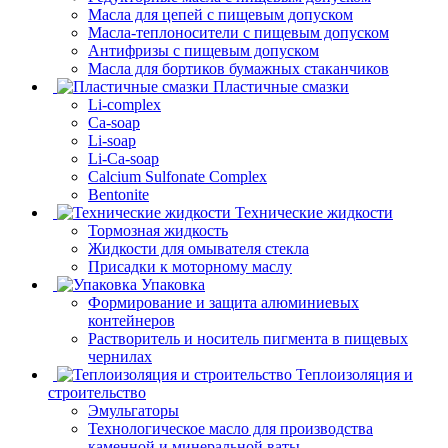
Масла для цепей с пищевым допуском
Масла-теплоносители с пищевым допуском
Антифризы с пищевым допуском
Масла для бортиков бумажных стаканчиков
Пластичные смазки
Li-complex
Ca-soap
Li-soap
Li-Ca-soap
Calcium Sulfonate Complex
Bentonite
Технические жидкости
Тормозная жидкость
Жидкости для омывателя стекла
Присадки к моторному маслу
Упаковка
Формирование и защита алюминиевых
контейнеров
Растворитель и носитель пигмента в пищевых
чернилах
Теплоизоляция и
строительство
Эмульгаторы
Технологическое масло для производства
каменной и минеральной ваты