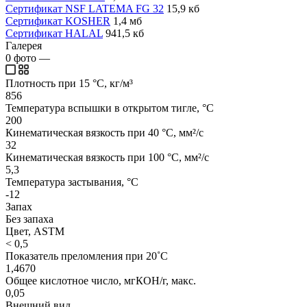
Сертификат NSF LATEMA FG 32
15,9 кб
Сертификат KOSHER
1,4 мб
Сертификат HALAL
941,5 кб
Галерея
0
фото
—
Плотность при 15 °C, кг/м³
856
Температура вспышки в открытом тигле, °C
200
Кинематическая вязкость при 40 °C, мм²/с
32
Кинематическая вязкость при 100 °C, мм²/с
5,3
Температура застывания, °C
-12
Запах
Без запаха
Цвет, ASTM
< 0,5
Показатель преломления при 20˚C
1,4670
Общее кислотное число, мгКОН/г, макс.
0,05
Внешний вид