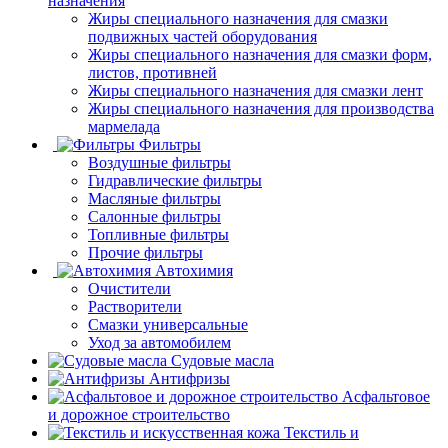
назначения
Жиры специального назначения для смазки
подвижных частей оборудования
Жиры специального назначения для смазки форм,
листов, противней
Жиры специального назначения для смазки лент
Жиры специального назначения для производства
мармелада
Фильтры
Воздушные фильтры
Гидравлические фильтры
Масляные фильтры
Салонные фильтры
Топливные фильтры
Прочие фильтры
Автохимия
Очистители
Растворители
Смазки универсальные
Уход за автомобилем
Судовые масла
Антифризы
Асфальтовое
и дорожное строительство
Текстиль и