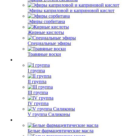
Эфиры каприловой и каприновой кислот
Эфиры сорбитана
Жирные кислоты
Специальные эфиры
Травяные воски
I группа
II группа
III группа
IV группа
V группа Силиконы
Белые фармацевтические масла