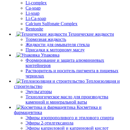
Li-complex
Ca-soap
Li-soap
Li-Ca-soap
Calcium Sulfonate Complex
Bentonite
Технические жидкости
Тормозная жидкость
Жидкости для омывателя стекла
Присадки к моторному маслу
Упаковка
Формирование и защита алюминиевых
контейнеров
Растворитель и носитель пигмента в пищевых
чернилах
Теплоизоляция и
строительство
Эмульгаторы
Технологическое масло для производства
каменной и минеральной ваты
Косметика и
фармацевтика
Эфиры изопрополивого и этилового спирта
Эфиры 2-этилгексанола
Эфиры каприловой и каприновой кислот