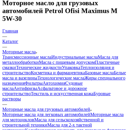
Моторное масло для грузовых
автомобилей Petrol Ofisi Maximus M
5W-30
Главная
—
Каталог
—
Моторные масла
Трансмиссионные масла
Индустриальные масла
Масла для
металлообработки
Масла с пищевым допуском
Пластичные
смазки
Технические жидкости
Упаковка
Теплоизоляция и
строительство
Косметика и фармацевтика
Базовые масла
Белые
масла и вазелины
Технологические масла
Жиры специального
назначения
Фильтры
Автохимия
Судовые
масла
Антифризы
Асфальтовое и дорожное
строительство
Текстиль и искусственная кожа
Буровые
растворы
—
Моторные масла для грузовых автомобилей
Моторные масла для легковых автомобилей
Моторные масла
для мотоциклов
Масла для сельскохозяйственной и
строительной техники
Масла для 2-х тактной