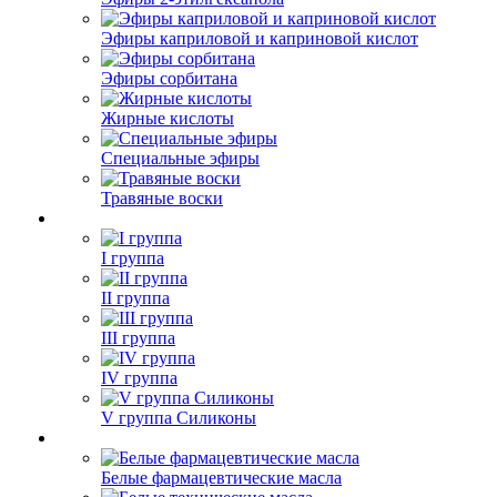
Эфиры каприловой и каприновой кислот
Эфиры сорбитана
Жирные кислоты
Специальные эфиры
Травяные воски
I группа
II группа
III группа
IV группа
V группа Силиконы
Белые фармацевтические масла