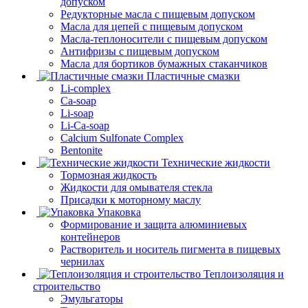
допуском
Редукторные масла с пищевым допуском
Масла для цепей с пищевым допуском
Масла-теплоносители с пищевым допуском
Антифризы с пищевым допуском
Масла для бортиков бумажных стаканчиков
Пластичные смазки
Li-complex
Ca-soap
Li-soap
Li-Ca-soap
Calcium Sulfonate Complex
Bentonite
Технические жидкости
Тормозная жидкость
Жидкости для омывателя стекла
Присадки к моторному маслу
Упаковка
Формирование и защита алюминиевых
контейнеров
Растворитель и носитель пигмента в пищевых
чернилах
Теплоизоляция и
строительство
Эмульгаторы