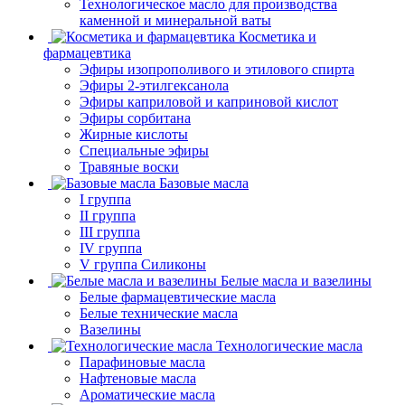
Технологическое масло для производства
каменной и минеральной ваты
Косметика и
фармацевтика
Эфиры изопрополивого и этилового спирта
Эфиры 2-этилгексанола
Эфиры каприловой и каприновой кислот
Эфиры сорбитана
Жирные кислоты
Специальные эфиры
Травяные воски
Базовые масла
I группа
II группа
III группа
IV группа
V группа Силиконы
Белые масла и вазелины
Белые фармацевтические масла
Белые технические масла
Вазелины
Технологические масла
Парафиновые масла
Нафтеновые масла
Ароматические масла