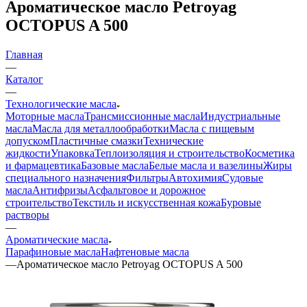
Ароматическое масло Petroyag
OCTOPUS A 500
Главная
—
Каталог
—
Технологические масла
Моторные масла
Трансмиссионные масла
Индустриальные
масла
Масла для металлообработки
Масла с пищевым
допуском
Пластичные смазки
Технические
жидкости
Упаковка
Теплоизоляция и строительство
Косметика
и фармацевтика
Базовые масла
Белые масла и вазелины
Жиры
специального назначения
Фильтры
Автохимия
Судовые
масла
Антифризы
Асфальтовое и дорожное
строительство
Текстиль и искусственная кожа
Буровые
растворы
—
Ароматические масла
Парафиновые масла
Нафтеновые масла
—
Ароматическое масло Petroyag OCTOPUS A 500