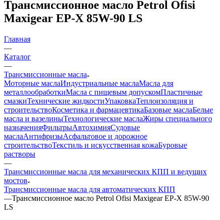
Трансмиссионное масло Petrol Ofisi
Maxigear EP-X 85W-90 LS
Главная
—
Каталог
—
Трансмиссионные масла
Моторные масла
Индустриальные масла
Масла для
металлообработки
Масла с пищевым допуском
Пластичные
смазки
Технические жидкости
Упаковка
Теплоизоляция и
строительство
Косметика и фармацевтика
Базовые масла
Белые
масла и вазелины
Технологические масла
Жиры специального
назначения
Фильтры
Автохимия
Судовые
масла
Антифризы
Асфальтовое и дорожное
строительство
Текстиль и искусственная кожа
Буровые
растворы
—
Трансмиссионные масла для механических КПП и ведущих
мостов
Трансмиссионные масла для автоматических КПП
—
Трансмиссионное масло Petrol Ofisi Maxigear EP-X 85W-90
LS