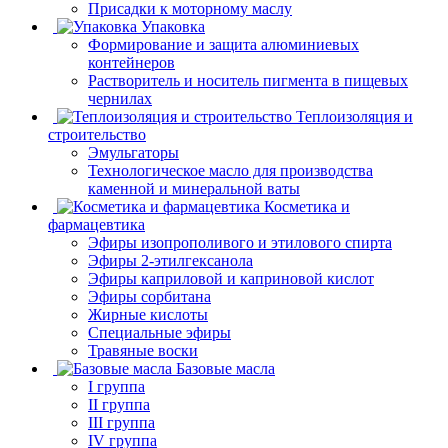
Присадки к моторному маслу
Упаковка
Формирование и защита алюминиевых
контейнеров
Растворитель и носитель пигмента в пищевых
чернилах
Теплоизоляция и
строительство
Эмульгаторы
Технологическое масло для производства
каменной и минеральной ваты
Косметика и
фармацевтика
Эфиры изопрополивого и этилового спирта
Эфиры 2-этилгексанола
Эфиры каприловой и каприновой кислот
Эфиры сорбитана
Жирные кислоты
Специальные эфиры
Травяные воски
Базовые масла
I группа
II группа
III группа
IV группа