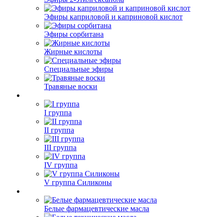
Эфиры каприловой и каприновой кислот
Эфиры сорбитана
Жирные кислоты
Специальные эфиры
Травяные воски
I группа
II группа
III группа
IV группа
V группа Силиконы
Белые фармацевтические масла