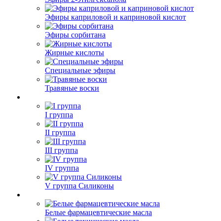
Эфиры каприловой и каприновой кислот
Эфиры сорбитана
Жирные кислоты
Специальные эфиры
Травяные воски
I группа
II группа
III группа
IV группа
V группа Силиконы
Белые фармацевтические масла