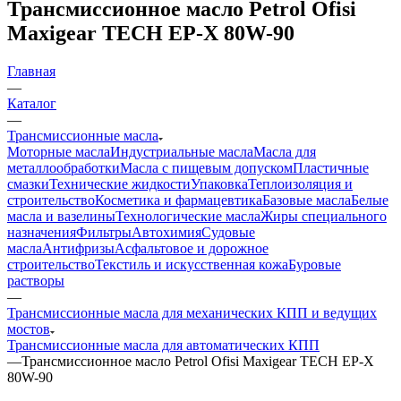
Трансмиссионное масло Petrol Ofisi
Maxigear TECH EP-X 80W-90
Главная
—
Каталог
—
Трансмиссионные масла
Моторные масла
Индустриальные масла
Масла для
металлообработки
Масла с пищевым допуском
Пластичные
смазки
Технические жидкости
Упаковка
Теплоизоляция и
строительство
Косметика и фармацевтика
Базовые масла
Белые
масла и вазелины
Технологические масла
Жиры специального
назначения
Фильтры
Автохимия
Судовые
масла
Антифризы
Асфальтовое и дорожное
строительство
Текстиль и искусственная кожа
Буровые
растворы
—
Трансмиссионные масла для механических КПП и ведущих
мостов
Трансмиссионные масла для автоматических КПП
—
Трансмиссионное масло Petrol Ofisi Maxigear TECH EP-X
80W-90