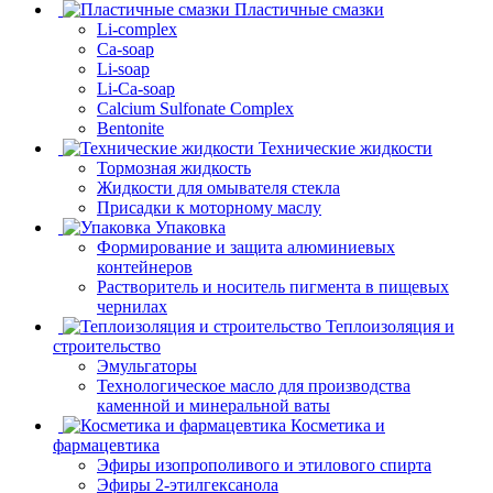
Пластичные смазки
Li-complex
Ca-soap
Li-soap
Li-Ca-soap
Calcium Sulfonate Complex
Bentonite
Технические жидкости
Тормозная жидкость
Жидкости для омывателя стекла
Присадки к моторному маслу
Упаковка
Формирование и защита алюминиевых
контейнеров
Растворитель и носитель пигмента в пищевых
чернилах
Теплоизоляция и
строительство
Эмульгаторы
Технологическое масло для производства
каменной и минеральной ваты
Косметика и
фармацевтика
Эфиры изопрополивого и этилового спирта
Эфиры 2-этилгексанола