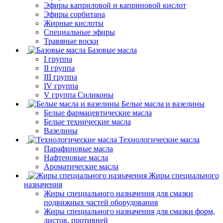
Эфиры каприловой и каприновой кислот
Эфиры сорбитана
Жирные кислоты
Специальные эфиры
Травяные воски
Базовые масла
I группа
II группа
III группа
IV группа
V группа Силиконы
Белые масла и вазелины
Белые фармацевтические масла
Белые технические масла
Вазелины
Технологические масла
Парафиновые масла
Нафтеновые масла
Ароматические масла
Жиры специального
назначения
Жиры специального назначения для смазки
подвижных частей оборудования
Жиры специального назначения для смазки форм,
листов, противней