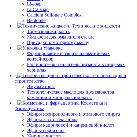
Li-soap
Li-Ca-soap
Calcium Sulfonate Complex
Bentonite
Технические жидкости
Тормозная жидкость
Жидкости для омывателя стекла
Присадки к моторному маслу
Упаковка
Формирование и защита алюминиевых
контейнеров
Растворитель и носитель пигмента в пищевых
чернилах
Теплоизоляция и
строительство
Эмульгаторы
Технологическое масло для производства
каменной и минеральной ваты
Косметика и
фармацевтика
Эфиры изопрополивого и этилового спирта
Эфиры 2-этилгексанола
Эфиры каприловой и каприновой кислот
Эфиры сорбитана
Жирные кислоты