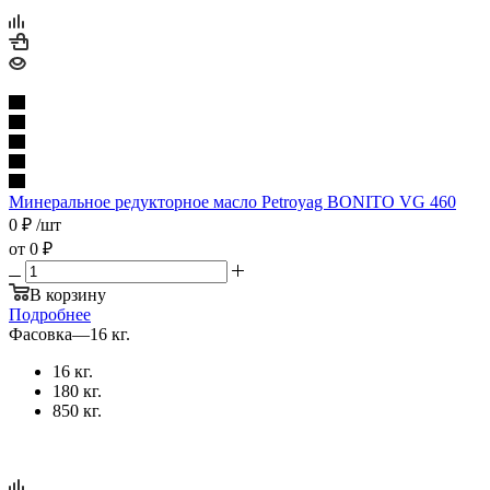
Минеральное редукторное масло Petroyag BONITO VG 460
0
₽
/шт
от
0 ₽
В корзину
Подробнее
Фасовка
—
16 кг.
16 кг.
180 кг.
850 кг.