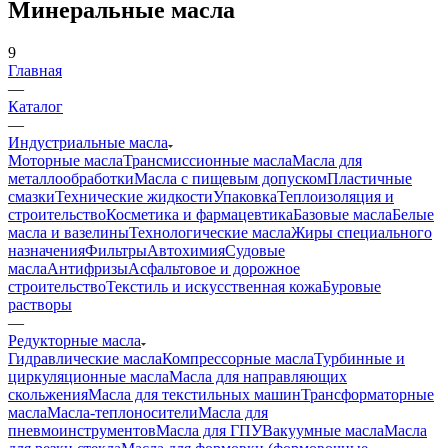
Минеральные масла
9
Главная
—
Каталог
—
Индустриальные масла
Моторные масла
Трансмиссионные масла
Масла для
металлообработки
Масла с пищевым допуском
Пластичные
смазки
Технические жидкости
Упаковка
Теплоизоляция и
строительство
Косметика и фармацевтика
Базовые масла
Белые
масла и вазелины
Технологические масла
Жиры специального
назначения
Фильтры
Автохимия
Судовые
масла
Антифризы
Асфальтовое и дорожное
строительство
Текстиль и искусственная кожа
Буровые
растворы
—
Редукторные масла
Гидравлические масла
Компрессорные масла
Турбинные и
циркуляционные масла
Масла для направляющих
скольжения
Масла для текстильных машин
Трансформаторные
масла
Масла-теплоносители
Масла для
пневмоинструментов
Масла для ГПУ
Вакуумные масла
Масла