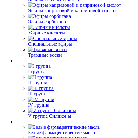
Эфиры каприловой и каприновой кислот
Эфиры сорбитана
Жирные кислоты
Специальные эфиры
Травяные воски
I группа
II группа
III группа
IV группа
V группа Силиконы
Белые фармацевтические масла