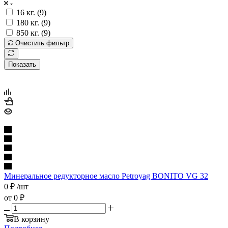
16 кг. (
9
)
180 кг. (
9
)
850 кг. (
9
)
Очистить фильтр
Показать
Минеральное редукторное масло Petroyag BONITO VG 32
0
₽
/шт
от
0 ₽
В корзину