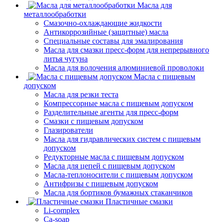
Масла для
металлообработки
Смазочно-охлаждающие жидкости
Антикоррозийные (защитные) масла
Специальные составы для эмалирования
Масла для смазки пресс-форм для непрерывного
литья чугуна
Масла для волочения алюминиевой проволоки
Масла с пищевым
допуском
Масла для резки теста
Компрессорные масла с пищевым допуском
Разделительные агенты для пресс-форм
Смазки с пищевым допуском
Глазирователи
Масла для гидравлических систем с пищевым
допуском
Редукторные масла с пищевым допуском
Масла для цепей с пищевым допуском
Масла-теплоносители с пищевым допуском
Антифризы с пищевым допуском
Масла для бортиков бумажных стаканчиков
Пластичные смазки
Li-complex
Ca-soap