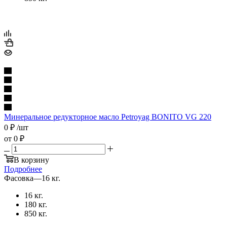
Минеральное редукторное масло Petroyag BONITO VG 220
0
₽
/шт
от
0 ₽
В корзину
Подробнее
Фасовка
—
16 кг.
16 кг.
180 кг.
850 кг.