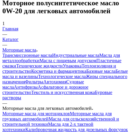
Моторное полусинтетическое масло
0W-20 для легковых автомобилей
1
Главная
—
Каталог
—
Моторные масла
Трансмиссионные масла
Индустриальные масла
Масла для
металлообработки
Масла с пищевым допуском
Пластичные
смазки
Технические жидкости
Упаковка
Теплоизоляция и
строительство
Косметика и фармацевтика
Базовые масла
Белые
масла и вазелины
Технологические масла
Жиры специального
назначения
Фильтры
Автохимия
Судовые
масла
Антифризы
Асфальтовое и дорожное
строительство
Текстиль и искусственная кожа
Буровые
растворы
—
Моторные масла для легковых автомобилей
Моторные масла для мотоциклов
Моторные масла для
грузовых автомобилей
Масла для сельскохозяйственной и
строительной техники
Масла для 2-х тактной
хозтехники
Калибровочная жидкость для дизельных форсунок