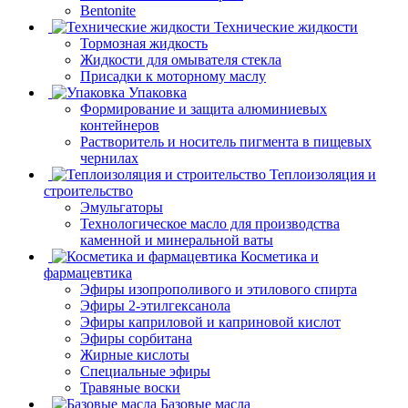
Bentonite
Технические жидкости
Тормозная жидкость
Жидкости для омывателя стекла
Присадки к моторному маслу
Упаковка
Формирование и защита алюминиевых
контейнеров
Растворитель и носитель пигмента в пищевых
чернилах
Теплоизоляция и
строительство
Эмульгаторы
Технологическое масло для производства
каменной и минеральной ваты
Косметика и
фармацевтика
Эфиры изопрополивого и этилового спирта
Эфиры 2-этилгексанола
Эфиры каприловой и каприновой кислот
Эфиры сорбитана
Жирные кислоты
Специальные эфиры
Травяные воски
Базовые масла