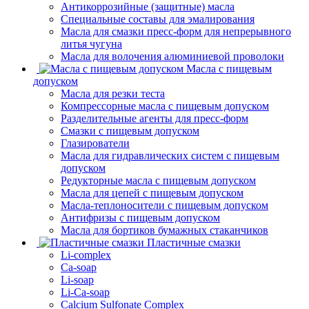
Антикоррозийные (защитные) масла
Специальные составы для эмалирования
Масла для смазки пресс-форм для непрерывного
литья чугуна
Масла для волочения алюминиевой проволоки
Масла с пищевым
допуском
Масла для резки теста
Компрессорные масла с пищевым допуском
Разделительные агенты для пресс-форм
Смазки с пищевым допуском
Глазирователи
Масла для гидравлических систем с пищевым
допуском
Редукторные масла с пищевым допуском
Масла для цепей с пищевым допуском
Масла-теплоносители с пищевым допуском
Антифризы с пищевым допуском
Масла для бортиков бумажных стаканчиков
Пластичные смазки
Li-complex
Ca-soap
Li-soap
Li-Ca-soap
Calcium Sulfonate Complex