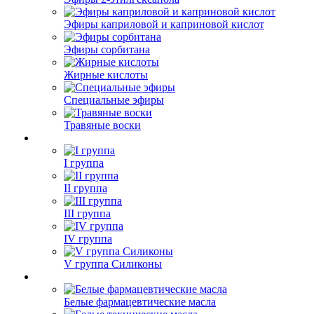
Эфиры каприловой и каприновой кислот
Эфиры сорбитана
Жирные кислоты
Специальные эфиры
Травяные воски
I группа
II группа
III группа
IV группа
V группа Силиконы
Белые фармацевтические масла