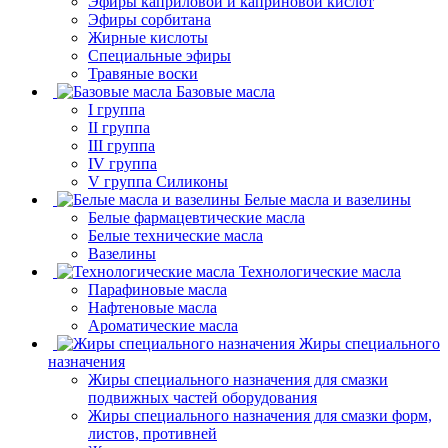
Эфиры каприловой и каприновой кислот
Эфиры сорбитана
Жирные кислоты
Специальные эфиры
Травяные воски
Базовые масла
I группа
II группа
III группа
IV группа
V группа Силиконы
Белые масла и вазелины
Белые фармацевтические масла
Белые технические масла
Вазелины
Технологические масла
Парафиновые масла
Нафтеновые масла
Ароматические масла
Жиры специального
назначения
Жиры специального назначения для смазки
подвижных частей оборудования
Жиры специального назначения для смазки форм,
листов, противней