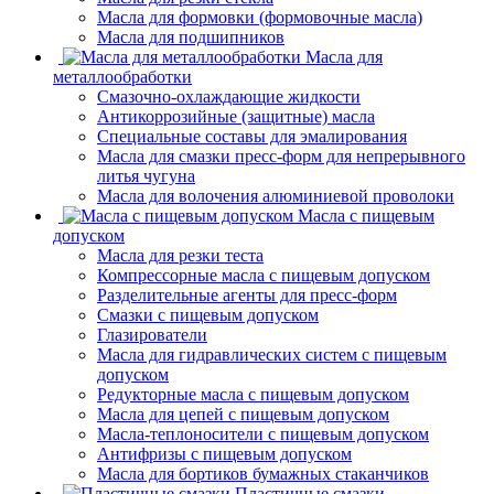
Масла для формовки (формовочные масла)
Масла для подшипников
Масла для
металлообработки
Смазочно-охлаждающие жидкости
Антикоррозийные (защитные) масла
Специальные составы для эмалирования
Масла для смазки пресс-форм для непрерывного
литья чугуна
Масла для волочения алюминиевой проволоки
Масла с пищевым
допуском
Масла для резки теста
Компрессорные масла с пищевым допуском
Разделительные агенты для пресс-форм
Смазки с пищевым допуском
Глазирователи
Масла для гидравлических систем с пищевым
допуском
Редукторные масла с пищевым допуском
Масла для цепей с пищевым допуском
Масла-теплоносители с пищевым допуском
Антифризы с пищевым допуском
Масла для бортиков бумажных стаканчиков
Пластичные смазки