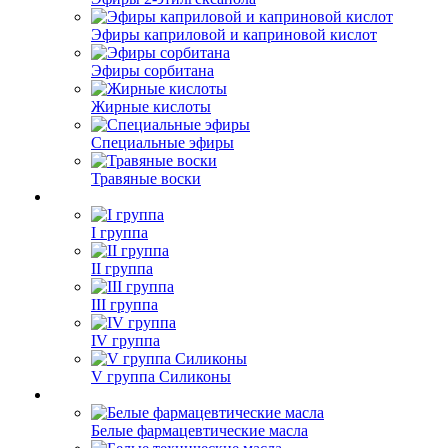
Эфиры каприловой и каприновой кислот
Эфиры сорбитана
Жирные кислоты
Специальные эфиры
Травяные воски
I группа
II группа
III группа
IV группа
V группа Силиконы
Белые фармацевтические масла