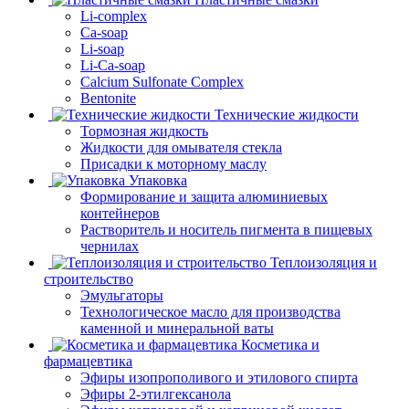
Li-complex
Ca-soap
Li-soap
Li-Ca-soap
Calcium Sulfonate Complex
Bentonite
Технические жидкости
Тормозная жидкость
Жидкости для омывателя стекла
Присадки к моторному маслу
Упаковка
Формирование и защита алюминиевых
контейнеров
Растворитель и носитель пигмента в пищевых
чернилах
Теплоизоляция и
строительство
Эмульгаторы
Технологическое масло для производства
каменной и минеральной ваты
Косметика и
фармацевтика
Эфиры изопрополивого и этилового спирта
Эфиры 2-этилгексанола