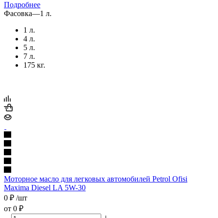
Подробнее
Фасовка
—
1 л.
1 л.
4 л.
5 л.
7 л.
175 кг.
Моторное масло для легковых автомобилей Petrol Ofisi
Maxima Diesel LA 5W-30
0
₽
/шт
от
0 ₽