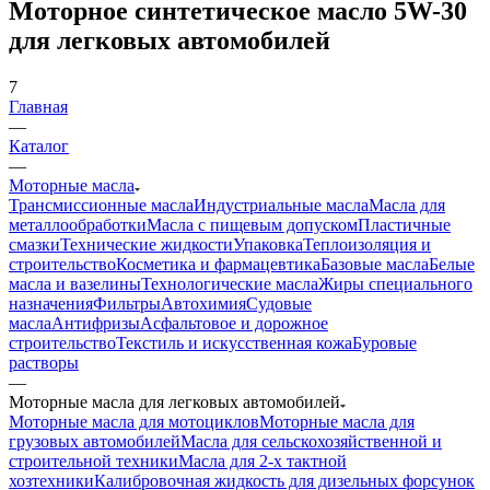
Моторное синтетическое масло 5W-30
для легковых автомобилей
7
Главная
—
Каталог
—
Моторные масла
Трансмиссионные масла
Индустриальные масла
Масла для
металлообработки
Масла с пищевым допуском
Пластичные
смазки
Технические жидкости
Упаковка
Теплоизоляция и
строительство
Косметика и фармацевтика
Базовые масла
Белые
масла и вазелины
Технологические масла
Жиры специального
назначения
Фильтры
Автохимия
Судовые
масла
Антифризы
Асфальтовое и дорожное
строительство
Текстиль и искусственная кожа
Буровые
растворы
—
Моторные масла для легковых автомобилей
Моторные масла для мотоциклов
Моторные масла для
грузовых автомобилей
Масла для сельскохозяйственной и
строительной техники
Масла для 2-х тактной
хозтехники
Калибровочная жидкость для дизельных форсунок